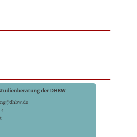
Studienberatung der DHBW
tung@dhbw.de
14
t