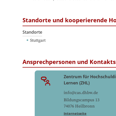
Standorte und kooperierende H
Standorte
Stuttgart
Ansprechpersonen und Kontakts
Zentrum für Hochschuldi
Lernen (ZHL)
info@cas.dhbw.de
Bildungscampus 13
74076
Heilbronn
Internetseite