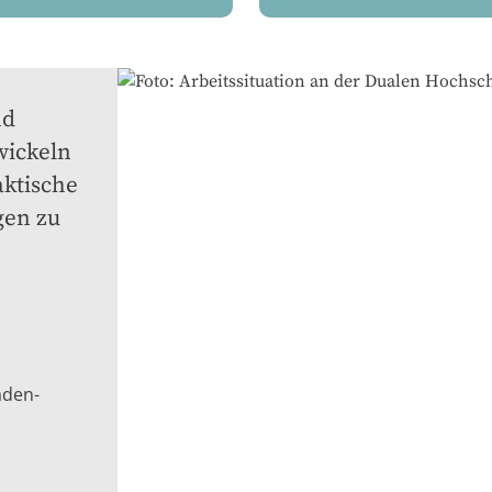
d 
ickeln 
ktische 
en zu 
aden-