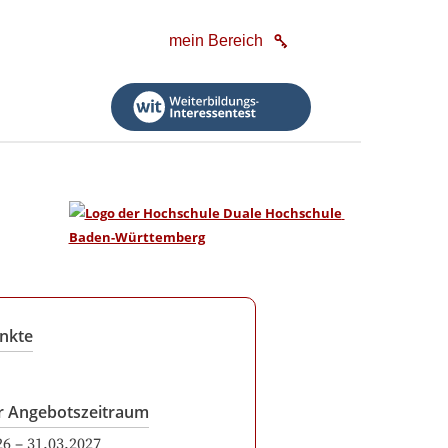
mein Bereich
nkte
r Angebotszeitraum
26
–
31.03.2027