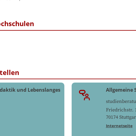
ochschulen
tellen
daktik und Lebenslanges
Allgemeine 
studienbera
Friedrichstr. 
70174
Stuttgar
Internetseite