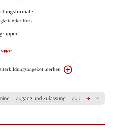
altungsformate
gleitender Kurs
sgruppen
iterbildungsangebot merken
rmine
Zugang und Zulassung
Zu erwerbende Kompeten