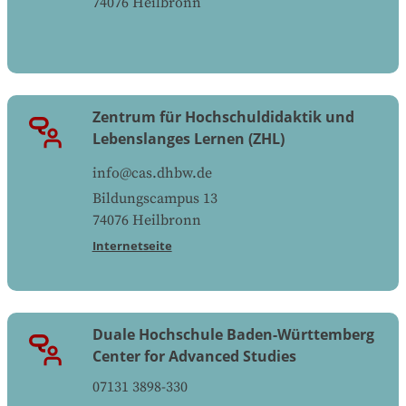
74076
Heilbronn
Zentrum für Hochschuldidaktik und
Lebenslanges Lernen (ZHL)
info@cas.dhbw.de
Bildungscampus 13
74076
Heilbronn
Internetseite
Duale Hochschule Baden-Württemberg
Center for Advanced Studies
07131 3898-330