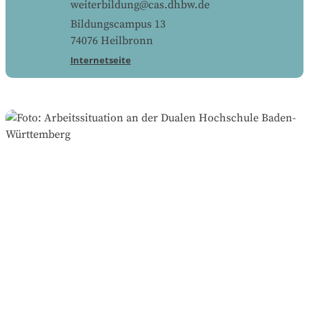
weiterbildung@cas.dhbw.de
Bildungscampus 13
74076
Heilbronn
Internetseite