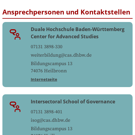
Ansprechpersonen und Kontaktstellen
Duale Hochschule Baden-Württemberg
Center for Advanced Studies
07131 3898-330
weiterbildung@cas.dhbw.de
Bildungscampus 13
74076
Heilbronn
Internetseite
Intersectoral School of Governance
07131 3898-401
isog@cas.dhbw.de
Bildungscampus 13