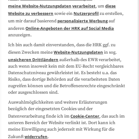
Medienarbeit
Kooperationen
meine Website-Nutzungsdaten
verarbeitet
diese
, um
Website zu verbessern
Nutzerprofil
sowie ein
zu erstellen,
Datenschutzerklärung
Impressum
personalisierte Werbung
um mir darauf basierend
auf
Online-Angeboten der HRK auf Social Media
anderen
anzuzeigen.
Sitemap
Cookie-Center
Ich bin auch damit einverstanden, dass die HRK ggf. zu
Website-Nutzungsdaten
diesen Zwecken meine
in sog.
Folgen Sie uns
unsicheren Drittländern
außerhalb des EWR verarbeitet,
auch wenn insoweit kein mit dem EU-Recht vergleichbares
Datenschutzniveau gewährleistet ist. Es besteht u.a. das
Risiko, dass dortige Behörden auf die verarbeiteten Daten
zugreifen können und die Betroffenenrechte eingeschränkt
oder ausgeschlossen sind.
Auswahlmöglichkeiten und weitere Erläuterungen
bezüglich der eingesetzten Cookies und der
Cookie-Center
Datenverarbeitung finde ich im
, das auch im
unteren Bereich der Website verlinkt ist. Dort kann ich
meine Einwilligung auch jederzeit mit Wirkung für die
widerrufen
Zukunft
.