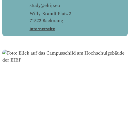
study@ehip.eu
Willy-Brandt-Platz 2
71522
Backnang
Internetseite