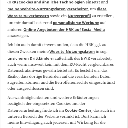
(HRK)
Cookies und ähnliche Technologien
einsetzt und
Medienarbeit
Kooperationen
meine Website-Nutzungsdaten
verarbeitet
diese
, um
Website zu verbessern
Nutzerprofil
sowie ein
zu erstellen,
Datenschutzerklärung
Impressum
personalisierte Werbung
um mir darauf basierend
auf
Online-Angeboten der HRK auf Social Media
anderen
anzuzeigen.
Sitemap
Cookie-Center
Ich bin auch damit einverstanden, dass die HRK ggf. zu
Website-Nutzungsdaten
diesen Zwecken meine
in sog.
Folgen Sie uns
unsicheren Drittländern
außerhalb des EWR verarbeitet,
auch wenn insoweit kein mit dem EU-Recht vergleichbares
Datenschutzniveau gewährleistet ist. Es besteht u.a. das
Risiko, dass dortige Behörden auf die verarbeiteten Daten
zugreifen können und die Betroffenenrechte eingeschränkt
oder ausgeschlossen sind.
Auswahlmöglichkeiten und weitere Erläuterungen
bezüglich der eingesetzten Cookies und der
Cookie-Center
Datenverarbeitung finde ich im
, das auch im
unteren Bereich der Website verlinkt ist. Dort kann ich
meine Einwilligung auch jederzeit mit Wirkung für die