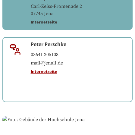
Carl-Zeiss-Promenade 2
07745
Jena
Internetseite
Peter Perschke
03641 205108
mail@jenall.de
Internetseite