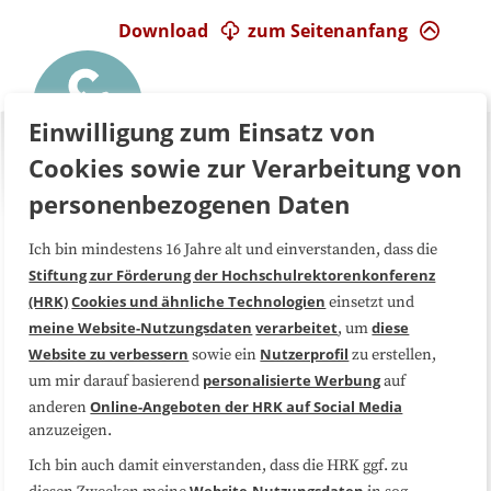
Download
zum Seitenanfang
Einwilligung zum Einsatz von
Cookies sowie zur Verarbeitung von
personenbezogenen Daten
Ich bin mindestens 16 Jahre alt und einverstanden, dass die
Über uns
FAQ
Stiftung zur Förderung der Hochschulrektorenkonferenz
(HRK)
Cookies und ähnliche Technologien
einsetzt und
Medienarbeit
Kooperationen
meine Website-Nutzungsdaten
verarbeitet
diese
, um
Website zu verbessern
Nutzerprofil
sowie ein
zu erstellen,
Datenschutzerklärung
Impressum
personalisierte Werbung
um mir darauf basierend
auf
Online-Angeboten der HRK auf Social Media
anderen
anzuzeigen.
Sitemap
Cookie-Center
Ich bin auch damit einverstanden, dass die HRK ggf. zu
Website-Nutzungsdaten