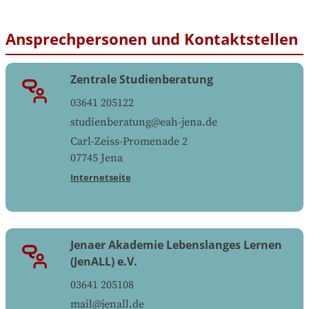
Ansprechpersonen und Kontaktstellen
Zentrale Studienberatung
03641 205122
studienberatung@eah-jena.de
Carl-Zeiss-Promenade 2
07745
Jena
Internetseite
Jenaer Akademie Lebenslanges Lernen
(JenALL) e.V.
03641 205108
mail@jenall.de