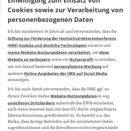
Cookies sowie zur Verarbeitung von
personenbezogenen Daten
Ich bin mindestens 16 Jahre alt und einverstanden, dass die
Über uns
FAQ
Stiftung zur Förderung der Hochschulrektorenkonferenz
(HRK)
Cookies und ähnliche Technologien
einsetzt und
Medienarbeit
Kooperationen
meine Website-Nutzungsdaten
verarbeitet
diese
, um
Website zu verbessern
Nutzerprofil
sowie ein
zu erstellen,
Datenschutzerklärung
Impressum
personalisierte Werbung
um mir darauf basierend
auf
Online-Angeboten der HRK auf Social Media
anderen
anzuzeigen.
Sitemap
Cookie-Center
Ich bin auch damit einverstanden, dass die HRK ggf. zu
Website-Nutzungsdaten
diesen Zwecken meine
in sog.
Folgen Sie uns
unsicheren Drittländern
außerhalb des EWR verarbeitet,
auch wenn insoweit kein mit dem EU-Recht vergleichbares
Datenschutzniveau gewährleistet ist. Es besteht u.a. das
Risiko, dass dortige Behörden auf die verarbeiteten Daten
zugreifen können und die Betroffenenrechte eingeschränkt