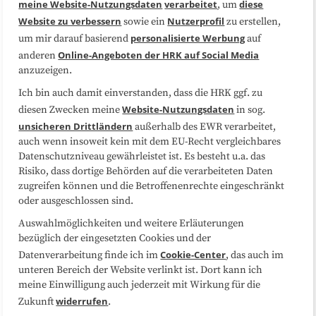
meine Website-Nutzungsdaten
verarbeitet
diese
, um
Website zu verbessern
Nutzerprofil
sowie ein
zu erstellen,
Datenschutzerklärung
Impressum
personalisierte Werbung
um mir darauf basierend
auf
Online-Angeboten der HRK auf Social Media
anderen
anzuzeigen.
Sitemap
Cookie-Center
Ich bin auch damit einverstanden, dass die HRK ggf. zu
Website-Nutzungsdaten
diesen Zwecken meine
in sog.
Folgen Sie uns
unsicheren Drittländern
außerhalb des EWR verarbeitet,
auch wenn insoweit kein mit dem EU-Recht vergleichbares
Datenschutzniveau gewährleistet ist. Es besteht u.a. das
Risiko, dass dortige Behörden auf die verarbeiteten Daten
zugreifen können und die Betroffenenrechte eingeschränkt
oder ausgeschlossen sind.
Auswahlmöglichkeiten und weitere Erläuterungen
bezüglich der eingesetzten Cookies und der
Cookie-Center
Datenverarbeitung finde ich im
, das auch im
unteren Bereich der Website verlinkt ist. Dort kann ich
meine Einwilligung auch jederzeit mit Wirkung für die
widerrufen
Zukunft
.