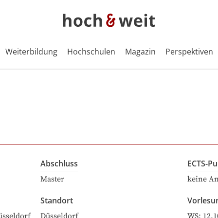
Weiterbildung
Hochschulen
Magazin
Perspektiven
Abschluss
ECTS-Pu
Master
keine A
Standort
Vorlesu
üsseldorf
Düsseldorf
WS:
12.1