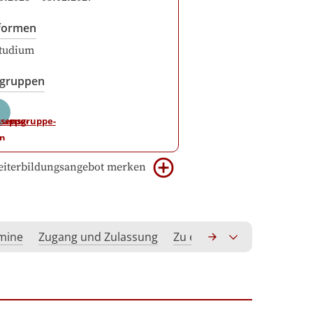
formen
studium
sgruppen
iterbildungsangebot merken
rmine
Zugang und Zulassung
Zu erwerbende Kompeten