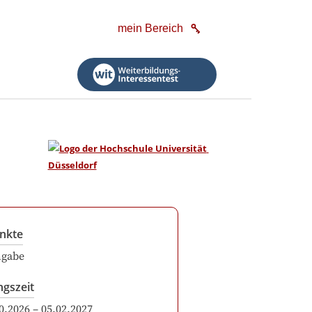
mein Bereich
nkte
ngabe
ngszeit
0.2026
–
05.02.2027