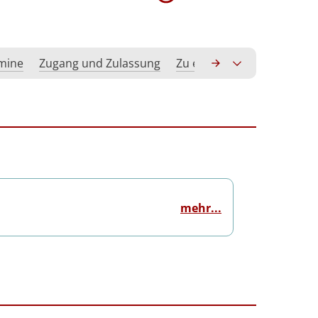
rmine
Zugang und Zulassung
Zu erwerbende Kompeten
mehr...