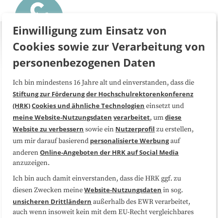
Einwilligung zum Einsatz von
Cookies sowie zur Verarbeitung von
personenbezogenen Daten
Ich bin mindestens 16 Jahre alt und einverstanden, dass die
Über uns
FAQ
Stiftung zur Förderung der Hochschulrektorenkonferenz
(HRK)
Cookies und ähnliche Technologien
einsetzt und
Medienarbeit
Kooperationen
meine Website-Nutzungsdaten
verarbeitet
diese
, um
Website zu verbessern
Nutzerprofil
sowie ein
zu erstellen,
Datenschutzerklärung
Impressum
personalisierte Werbung
um mir darauf basierend
auf
Online-Angeboten der HRK auf Social Media
anderen
anzuzeigen.
Sitemap
Cookie-Center
Ich bin auch damit einverstanden, dass die HRK ggf. zu
Website-Nutzungsdaten
diesen Zwecken meine
in sog.
Folgen Sie uns
unsicheren Drittländern
außerhalb des EWR verarbeitet,
auch wenn insoweit kein mit dem EU-Recht vergleichbares