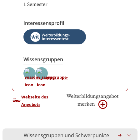
1
Semester
Interessensprofil
Wissensgruppen
Weiterbildungsangebot
Webseite des 
merken
Angebots
Wissensgruppen und Schwerpunkte
Gesamtko