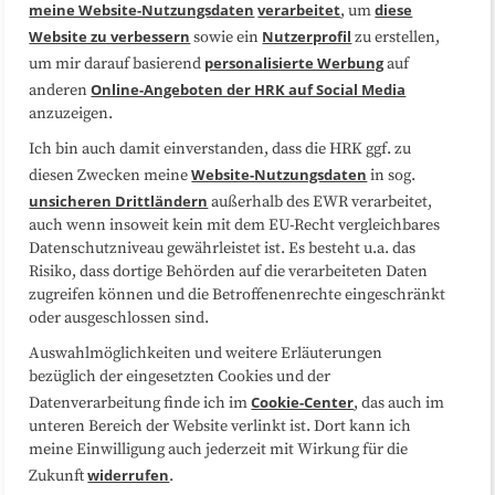
meine Website-Nutzungsdaten
verarbeitet
diese
, um
Website zu verbessern
Nutzerprofil
sowie ein
zu erstellen,
Datenschutzerklärung
Impressum
personalisierte Werbung
um mir darauf basierend
auf
Online-Angeboten der HRK auf Social Media
anderen
anzuzeigen.
Sitemap
Cookie-Center
Ich bin auch damit einverstanden, dass die HRK ggf. zu
Website-Nutzungsdaten
diesen Zwecken meine
in sog.
Folgen Sie uns
unsicheren Drittländern
außerhalb des EWR verarbeitet,
auch wenn insoweit kein mit dem EU-Recht vergleichbares
Datenschutzniveau gewährleistet ist. Es besteht u.a. das
Risiko, dass dortige Behörden auf die verarbeiteten Daten
zugreifen können und die Betroffenenrechte eingeschränkt
oder ausgeschlossen sind.
Auswahlmöglichkeiten und weitere Erläuterungen
bezüglich der eingesetzten Cookies und der
Cookie-Center
Datenverarbeitung finde ich im
, das auch im
unteren Bereich der Website verlinkt ist. Dort kann ich
meine Einwilligung auch jederzeit mit Wirkung für die
widerrufen
Zukunft
.