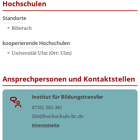
Hochschulen
Standorte
Biberach
kooperierende Hochschulen
Universität Ulm
 (
Ort: 
Ulm
)
Ansprechpersonen und Kontaktstellen
Institut für Bildungstransfer
07351 582-381
ibit@hochschule-bc.de
Internetseite