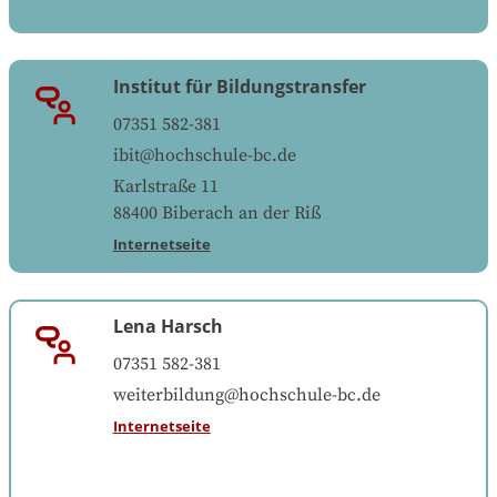
Institut für Bildungstransfer
07351 582-381
ibit@hochschule-bc.de
Karlstraße 11
88400
Biberach an der Riß
Internetseite
Lena Harsch
07351 582-381
weiterbildung@hochschule-bc.de
Internetseite