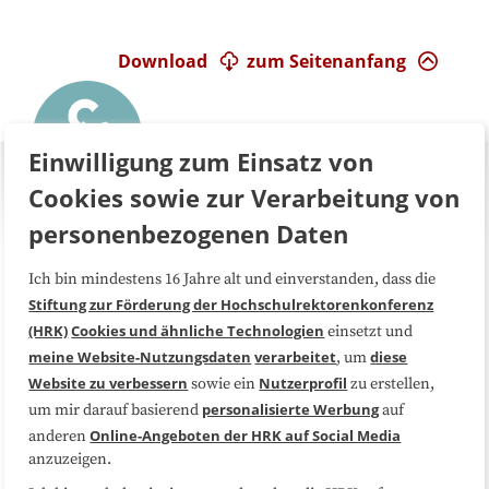
Download
zum Seitenanfang
Einwilligung zum Einsatz von
Cookies sowie zur Verarbeitung von
personenbezogenen Daten
Ich bin mindestens 16 Jahre alt und einverstanden, dass die
Über uns
FAQ
Stiftung zur Förderung der Hochschulrektorenkonferenz
(HRK)
Cookies und ähnliche Technologien
einsetzt und
Medienarbeit
Kooperationen
meine Website-Nutzungsdaten
verarbeitet
diese
, um
Website zu verbessern
Nutzerprofil
sowie ein
zu erstellen,
Datenschutzerklärung
Impressum
personalisierte Werbung
um mir darauf basierend
auf
Online-Angeboten der HRK auf Social Media
anderen
anzuzeigen.
Sitemap
Cookie-Center