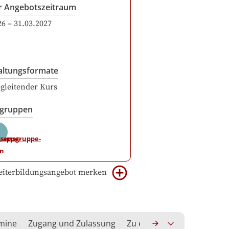
r Angebotszeitraum
26
–
31.03.2027
altungsformate
gleitender Kurs
sgruppen
iterbildungsangebot merken
rmine
Zugang und Zulassung
Zu erwerbende Kompeten