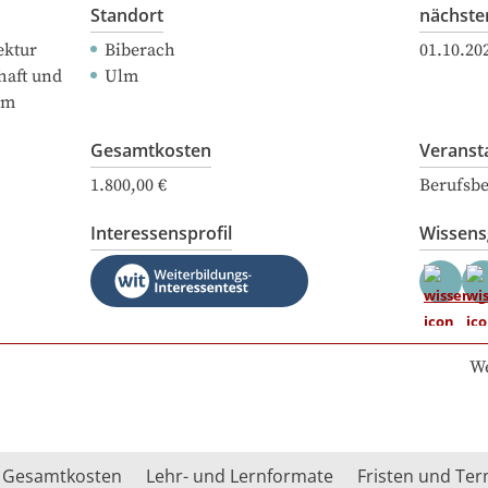
Standort
nächste
ektur
Biberach
01.10.20
haft und
Ulm
lm
Gesamtkosten
Veranst
1.800,00 €
Berufsbe
Interessensprofil
Wissen
We
Gesamtkosten
Lehr- und Lernformate
Fristen und Te