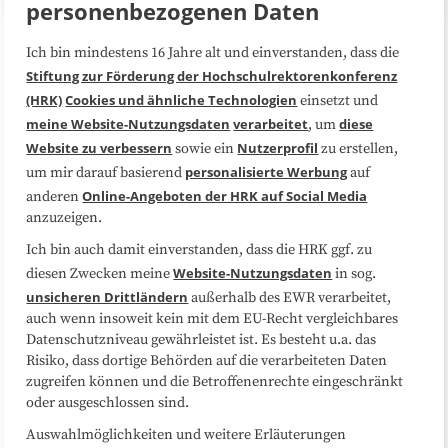
personenbezogenen Daten
Ich bin mindestens 16 Jahre alt und einverstanden, dass die
Über uns
FAQ
Stiftung zur Förderung der Hochschulrektorenkonferenz
(HRK)
Cookies und ähnliche Technologien
einsetzt und
Medienarbeit
Kooperationen
meine Website-Nutzungsdaten
verarbeitet
diese
, um
Website zu verbessern
Nutzerprofil
sowie ein
zu erstellen,
Datenschutzerklärung
Impressum
personalisierte Werbung
um mir darauf basierend
auf
Online-Angeboten der HRK auf Social Media
anderen
anzuzeigen.
Sitemap
Cookie-Center
Ich bin auch damit einverstanden, dass die HRK ggf. zu
Website-Nutzungsdaten
diesen Zwecken meine
in sog.
Folgen Sie uns
unsicheren Drittländern
außerhalb des EWR verarbeitet,
auch wenn insoweit kein mit dem EU-Recht vergleichbares
Datenschutzniveau gewährleistet ist. Es besteht u.a. das
Risiko, dass dortige Behörden auf die verarbeiteten Daten
zugreifen können und die Betroffenenrechte eingeschränkt
oder ausgeschlossen sind.
Auswahlmöglichkeiten und weitere Erläuterungen