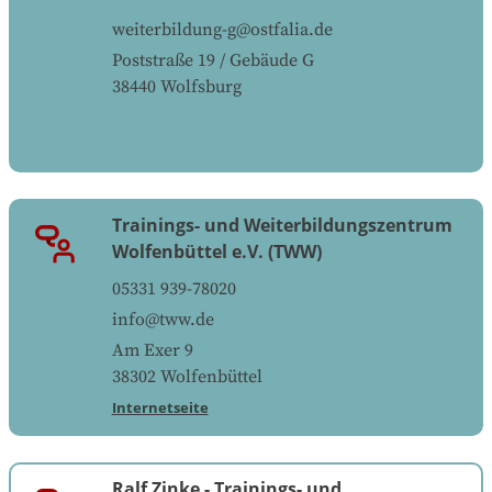
weiterbildung-g@ostfalia.de
Poststraße 19 / Gebäude G
38440
Wolfsburg
Trainings- und Weiterbildungszentrum
Wolfenbüttel e.V. (TWW)
05331 939-78020
info@tww.de
Am Exer 9
38302
Wolfenbüttel
Internetseite
Ralf Zinke
-
Trainings- und