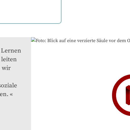
 Lernen 
eiten 
wir 
oziale 
en.