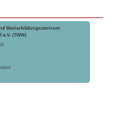
und Weiterbildungszentrum
l e.V. (TWW)
20
üttel