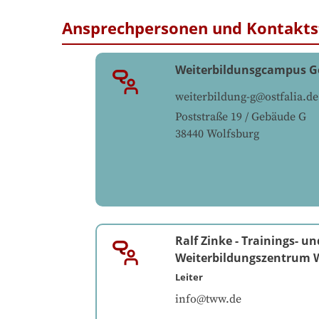
Ansprechpersonen und Kontakts
Weiterbildunsgcampus 
weiterbildung-g@ostfalia.de
Poststraße 19 / Gebäude G
38440
Wolfsburg
Ralf Zinke
-
Trainings- un
Weiterbildungszentrum W
Leiter
info@tww.de