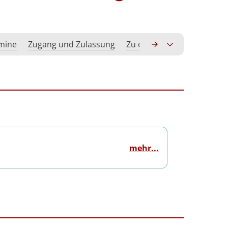
rmine
Zugang und Zulassung
Zu erwerbende Kompeten
mehr...