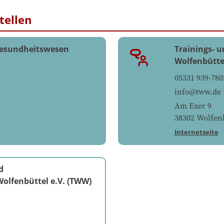
tellen
Gesundheitswesen
Trainings- 
Wolfenbütte
05331 939-780
info@tww.de
Am Exer 9
38302
Wolfenb
Internetseite
d
olfenbüttel e.V. (TWW)