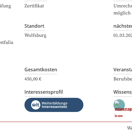
üfung
Zertifikat
Umrechn
möglich
Standort
nächste
Wolfsburg
01.03.20
tfalia
Gesamtkosten
Veranst
450,00 €
Berufsbe
Interessensprofil
Wissen
We