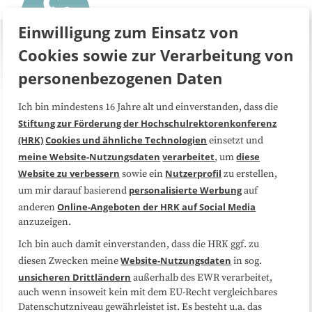
Einwilligung zum Einsatz von
Cookies sowie zur Verarbeitung von
personenbezogenen Daten
Ich bin mindestens 16 Jahre alt und einverstanden, dass die
Über uns
FAQ
Stiftung zur Förderung der Hochschulrektorenkonferenz
(HRK)
Cookies und ähnliche Technologien
einsetzt und
Medienarbeit
Kooperationen
meine Website-Nutzungsdaten
verarbeitet
diese
, um
Website zu verbessern
Nutzerprofil
sowie ein
zu erstellen,
Datenschutzerklärung
Impressum
personalisierte Werbung
um mir darauf basierend
auf
Online-Angeboten der HRK auf Social Media
anderen
anzuzeigen.
Sitemap
Cookie-Center
Ich bin auch damit einverstanden, dass die HRK ggf. zu
Website-Nutzungsdaten
diesen Zwecken meine
in sog.
Folgen Sie uns
unsicheren Drittländern
außerhalb des EWR verarbeitet,
auch wenn insoweit kein mit dem EU-Recht vergleichbares
Datenschutzniveau gewährleistet ist. Es besteht u.a. das