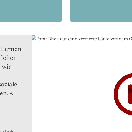
 Lernen 
eiten 
wir 
oziale 
en.
hschule