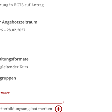
ung in ECTS auf Antrag
r Angebotszeitraum
26
–
28.02.2027
altungsformate
gleitender Kurs
sgruppen
iterbildungsangebot merken