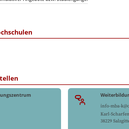
ochschulen
tellen
ldungszentrum
Weiterbildu
info-mba-k@os
Karl-Scharfen
38229
Salzgitt