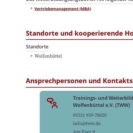
Vertriebsmanagement (MBA)
Standorte und kooperierende H
Standorte
Wolfenbüttel
Ansprechpersonen und Kontakts
Trainings- und Weiterbi
Wolfenbüttel e.V. (TWW)
05331 939-78020
info@tww.de
Am Exer 9