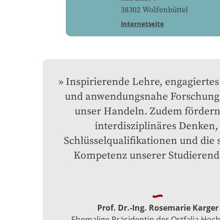
38302
Wolfenbüttel
Internetseite
Inspirierende Lehre, engagiertes
und anwendungsnahe Forschung l
unser Handeln. Zudem fördern 
interdisziplinäres Denken, 
Schlüsselqualifikationen und die s
Kompetenz unserer Studierend
Prof. Dr.-Ing. Rosemarie Karger
Ehemalige Präsidentin der Ostfalia Hoc