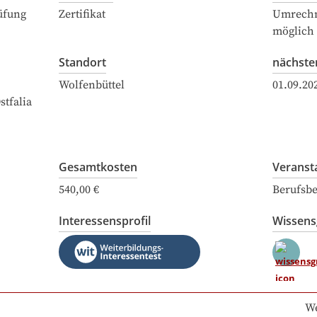
üfung
Zertifikat
Umrechn
möglich
Standort
nächste
Wolfenbüttel
01.09.20
tfalia
Gesamtkosten
Veranst
540,00 €
Berufsbe
Interessensprofil
Wissen
We