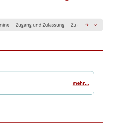
rmine
Zugang und Zulassung
Zu erwerbende Kompeten
mehr...