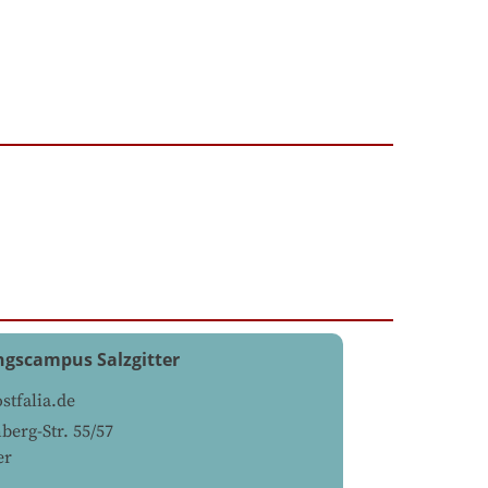
ngscampus Salzgitter
tfalia.de
berg-Str. 55/57
er