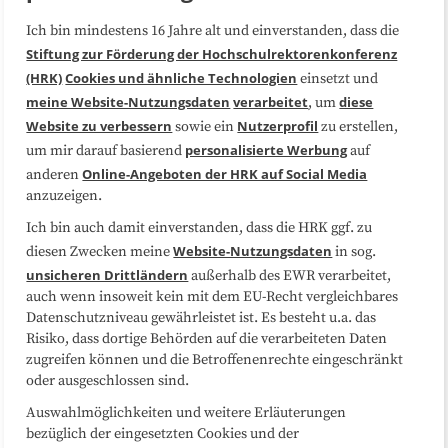
Ich bin mindestens 16 Jahre alt und einverstanden, dass die
Über uns
FAQ
Stiftung zur Förderung der Hochschulrektorenkonferenz
(HRK)
Cookies und ähnliche Technologien
einsetzt und
Medienarbeit
Kooperationen
meine Website-Nutzungsdaten
verarbeitet
diese
, um
Website zu verbessern
Nutzerprofil
sowie ein
zu erstellen,
Datenschutzerklärung
Impressum
personalisierte Werbung
um mir darauf basierend
auf
Online-Angeboten der HRK auf Social Media
anderen
anzuzeigen.
Sitemap
Cookie-Center
Ich bin auch damit einverstanden, dass die HRK ggf. zu
Website-Nutzungsdaten
diesen Zwecken meine
in sog.
Folgen Sie uns
unsicheren Drittländern
außerhalb des EWR verarbeitet,
auch wenn insoweit kein mit dem EU-Recht vergleichbares
Datenschutzniveau gewährleistet ist. Es besteht u.a. das
Risiko, dass dortige Behörden auf die verarbeiteten Daten
zugreifen können und die Betroffenenrechte eingeschränkt
oder ausgeschlossen sind.
Auswahlmöglichkeiten und weitere Erläuterungen
bezüglich der eingesetzten Cookies und der