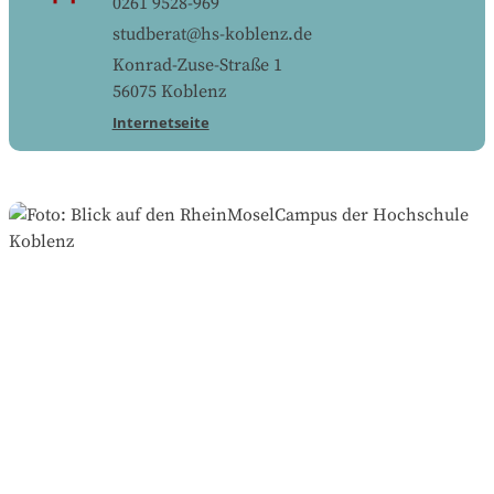
0261 9528-969
studberat@hs-koblenz.de
Konrad-Zuse-Straße 1
56075
Koblenz
Internetseite