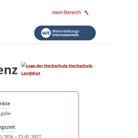
mein Bereich
enz
nkte
ngabe
ngszeit
0.2026
–
23.01.2027