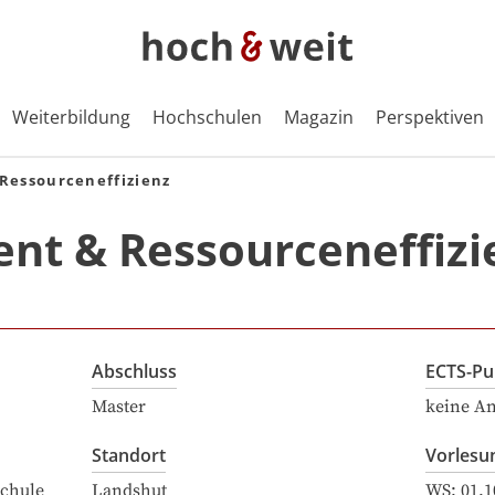
Weiterbildung
Hochschulen
Magazin
Perspektiven
essourceneffizienz
t & Ressourceneffizi
Abschluss
ECTS-Pu
Master
keine A
Standort
Vorlesu
chule
Landshut
WS:
01.1