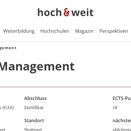
Weiterbildung
Hochschulen
Magazin
Perspektiven
agement
a Management
Abschluss
ECTS-Pu
s (CAS)
Zertifikat
18
Standort
nächste
art
Stuttgart
abhängi