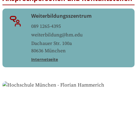
Weiterbildungsszentrum
089 1265-4395
weiterbildung@hm.edu
Dachauer Str. 100a
80636
München
Internetseite