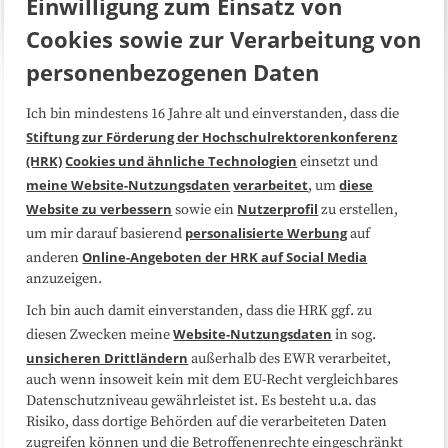
Einwilligung zum Einsatz von
Cookies sowie zur Verarbeitung von
personenbezogenen Daten
Ich bin mindestens 16 Jahre alt und einverstanden, dass die
Über uns
FAQ
Stiftung zur Förderung der Hochschulrektorenkonferenz
(HRK)
Cookies und ähnliche Technologien
einsetzt und
Medienarbeit
Kooperationen
meine Website-Nutzungsdaten
verarbeitet
diese
, um
Website zu verbessern
Nutzerprofil
sowie ein
zu erstellen,
Datenschutzerklärung
Impressum
personalisierte Werbung
um mir darauf basierend
auf
Online-Angeboten der HRK auf Social Media
anderen
anzuzeigen.
Sitemap
Cookie-Center
Ich bin auch damit einverstanden, dass die HRK ggf. zu
Website-Nutzungsdaten
diesen Zwecken meine
in sog.
Folgen Sie uns
unsicheren Drittländern
außerhalb des EWR verarbeitet,
auch wenn insoweit kein mit dem EU-Recht vergleichbares
Datenschutzniveau gewährleistet ist. Es besteht u.a. das
Risiko, dass dortige Behörden auf die verarbeiteten Daten
zugreifen können und die Betroffenenrechte eingeschränkt