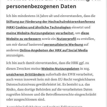
personenbezogenen Daten
Ich bin mindestens 16 Jahre alt und einverstanden, dass die
Über uns
FAQ
Stiftung zur Förderung der Hochschulrektorenkonferenz
(HRK)
Cookies und ähnliche Technologien
einsetzt und
Medienarbeit
Kooperationen
meine Website-Nutzungsdaten
verarbeitet
diese
, um
Website zu verbessern
Nutzerprofil
sowie ein
zu erstellen,
Datenschutzerklärung
Impressum
personalisierte Werbung
um mir darauf basierend
auf
Online-Angeboten der HRK auf Social Media
anderen
anzuzeigen.
Sitemap
Cookie-Center
Ich bin auch damit einverstanden, dass die HRK ggf. zu
Website-Nutzungsdaten
diesen Zwecken meine
in sog.
Folgen Sie uns
unsicheren Drittländern
außerhalb des EWR verarbeitet,
auch wenn insoweit kein mit dem EU-Recht vergleichbares
Datenschutzniveau gewährleistet ist. Es besteht u.a. das
Risiko, dass dortige Behörden auf die verarbeiteten Daten
zugreifen können und die Betroffenenrechte eingeschränkt
oder ausgeschlossen sind.