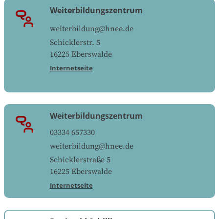
Weiterbildungszentrum
weiterbildung@hnee.de
Schicklerstr. 5
16225
Eberswalde
Internetseite
Weiterbildungszentrum
03334 657330
weiterbildung@hnee.de
Schicklerstraße 5
16225
Eberswalde
Internetseite