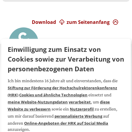
Download
zum Seitenanfang
Einwilligung zum Einsatz von
Cookies sowie zur Verarbeitung von
personenbezogenen Daten
Ich bin mindestens 16 Jahre alt und einverstanden, dass die
Über uns
FAQ
Stiftung zur Förderung der Hochschulrektorenkonferenz
(HRK)
Cookies und ähnliche Technologien
einsetzt und
Medienarbeit
Kooperationen
meine Website-Nutzungsdaten
verarbeitet
diese
, um
Website zu verbessern
Nutzerprofil
sowie ein
zu erstellen,
Datenschutzerklärung
Impressum
personalisierte Werbung
um mir darauf basierend
auf
Online-Angeboten der HRK auf Social Media
anderen
anzuzeigen.
Sitemap
Cookie-Center