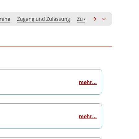
rmine
Zugang und Zulassung
Zu erwerbende Kompeten
mehr...
mehr...