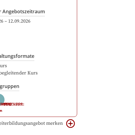
r Angebotszeitraum
26
–
12.09.2026
altungsformate
urs
begleitender Kurs
sgruppen
iterbildungsangebot merken