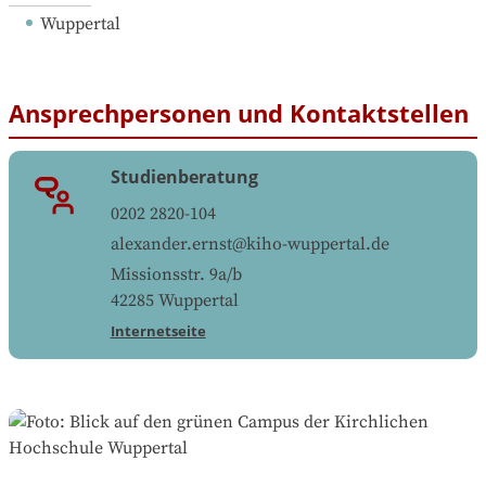
Wuppertal
Ansprechpersonen und Kontaktstellen
Studienberatung
0202 2820-104
alexander.ernst@kiho-wuppertal.de
Missionsstr. 9a/b
42285
Wuppertal
Internetseite