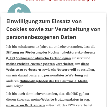
Einwilligung zum Einsatz von
Cookies sowie zur Verarbeitung von
personenbezogenen Daten
Ich bin mindestens 16 Jahre alt und einverstanden, dass die
Über uns
FAQ
Stiftung zur Förderung der Hochschulrektorenkonferenz
(HRK)
Cookies und ähnliche Technologien
einsetzt und
Medienarbeit
Kooperationen
meine Website-Nutzungsdaten
verarbeitet
diese
, um
Website zu verbessern
Nutzerprofil
sowie ein
zu erstellen,
Datenschutzerklärung
Impressum
personalisierte Werbung
um mir darauf basierend
auf
Online-Angeboten der HRK auf Social Media
anderen
anzuzeigen.
Sitemap
Cookie-Center
Ich bin auch damit einverstanden, dass die HRK ggf. zu
Website-Nutzungsdaten
diesen Zwecken meine
in sog.
Folgen Sie uns
unsicheren Drittländern
außerhalb des EWR verarbeitet,