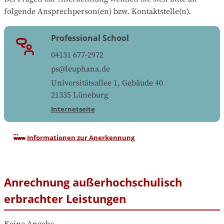
folgende Ansprechperson(en) bzw. Kontaktstelle(n).
Professional School
04131 677-2972
ps@leuphana.de
Universitätsallee 1, Gebäude 40
21335
Lüneburg
Internetseite
Informationen zur Anerkennung
Anrechnung außerhochschulisch
erbrachter Leistungen
Keine Angabe