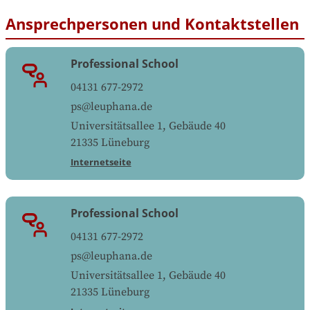
Ansprechpersonen und Kontaktstellen
Professional School
04131 677-2972
ps@leuphana.de
Universitätsallee 1, Gebäude 40
21335
Lüneburg
Internetseite
Professional School
04131 677-2972
ps@leuphana.de
Universitätsallee 1, Gebäude 40
21335
Lüneburg