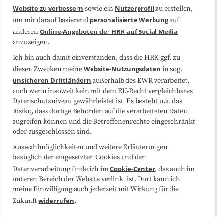
Website zu verbessern
Nutzerprofil
sowie ein
zu erstellen,
Datenschutzerklärung
Impressum
personalisierte Werbung
um mir darauf basierend
auf
Online-Angeboten der HRK auf Social Media
anderen
anzuzeigen.
Sitemap
Cookie-Center
Ich bin auch damit einverstanden, dass die HRK ggf. zu
Website-Nutzungsdaten
diesen Zwecken meine
in sog.
Folgen Sie uns
unsicheren Drittländern
außerhalb des EWR verarbeitet,
auch wenn insoweit kein mit dem EU-Recht vergleichbares
Datenschutzniveau gewährleistet ist. Es besteht u.a. das
Risiko, dass dortige Behörden auf die verarbeiteten Daten
zugreifen können und die Betroffenenrechte eingeschränkt
oder ausgeschlossen sind.
Auswahlmöglichkeiten und weitere Erläuterungen
bezüglich der eingesetzten Cookies und der
Cookie-Center
Datenverarbeitung finde ich im
, das auch im
unteren Bereich der Website verlinkt ist. Dort kann ich
meine Einwilligung auch jederzeit mit Wirkung für die
widerrufen
Zukunft
.