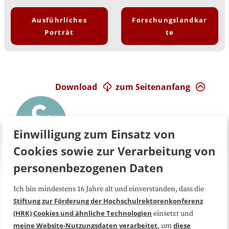
Ausführliches
Forschungslandkar
Porträt
te
Download
zum Seitenanfang
Einwilligung zum Einsatz von
Cookies sowie zur Verarbeitung von
personenbezogenen Daten
Ich bin mindestens 16 Jahre alt und einverstanden, dass die
Über uns
FAQ
Stiftung zur Förderung der Hochschulrektorenkonferenz
(HRK)
Cookies und ähnliche Technologien
einsetzt und
Medienarbeit
Kooperationen
meine Website-Nutzungsdaten
verarbeitet
diese
, um