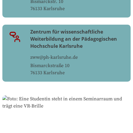
Bismarckstr. 10
76133
Karlsruhe
Zentrum für wissenschaftliche
Weiterbildung an der Pädagogischen
Hochschule Karlsruhe
zww@ph-karlsruhe.de
Bismarckstraße 10
76133
Karlsruhe