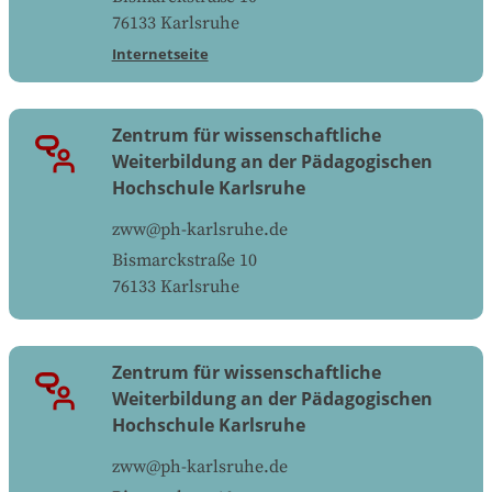
76133
Karlsruhe
Internetseite
Zentrum für wissenschaftliche
Weiterbildung an der Pädagogischen
Hochschule Karlsruhe
zww@ph-karlsruhe.de
Bismarckstraße 10
76133
Karlsruhe
Zentrum für wissenschaftliche
Weiterbildung an der Pädagogischen
Hochschule Karlsruhe
zww@ph-karlsruhe.de