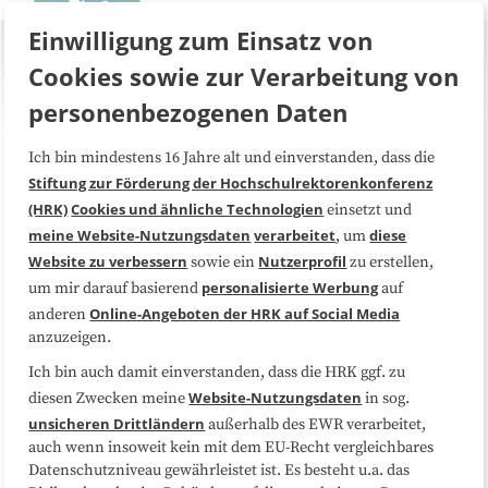
Einwilligung zum Einsatz von
Cookies sowie zur Verarbeitung von
personenbezogenen Daten
Ich bin mindestens 16 Jahre alt und einverstanden, dass die
Über uns
FAQ
Stiftung zur Förderung der Hochschulrektorenkonferenz
(HRK)
Cookies und ähnliche Technologien
einsetzt und
Medienarbeit
Kooperationen
meine Website-Nutzungsdaten
verarbeitet
diese
, um
Website zu verbessern
Nutzerprofil
sowie ein
zu erstellen,
Datenschutzerklärung
Impressum
personalisierte Werbung
um mir darauf basierend
auf
Online-Angeboten der HRK auf Social Media
anderen
anzuzeigen.
Sitemap
Cookie-Center
Ich bin auch damit einverstanden, dass die HRK ggf. zu
Website-Nutzungsdaten
diesen Zwecken meine
in sog.
Folgen Sie uns
unsicheren Drittländern
außerhalb des EWR verarbeitet,
auch wenn insoweit kein mit dem EU-Recht vergleichbares
Datenschutzniveau gewährleistet ist. Es besteht u.a. das