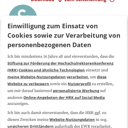
Einwilligung zum Einsatz von
Cookies sowie zur Verarbeitung von
personenbezogenen Daten
Ich bin mindestens 16 Jahre alt und einverstanden, dass die
Über uns
FAQ
Stiftung zur Förderung der Hochschulrektorenkonferenz
(HRK)
Cookies und ähnliche Technologien
einsetzt und
Medienarbeit
Kooperationen
meine Website-Nutzungsdaten
verarbeitet
diese
, um
Website zu verbessern
Nutzerprofil
sowie ein
zu erstellen,
Datenschutzerklärung
Impressum
personalisierte Werbung
um mir darauf basierend
auf
Online-Angeboten der HRK auf Social Media
anderen
anzuzeigen.
Sitemap
Cookie-Center
Ich bin auch damit einverstanden, dass die HRK ggf. zu
Website-Nutzungsdaten
diesen Zwecken meine
in sog.
Folgen Sie uns
unsicheren Drittländern
außerhalb des EWR verarbeitet,