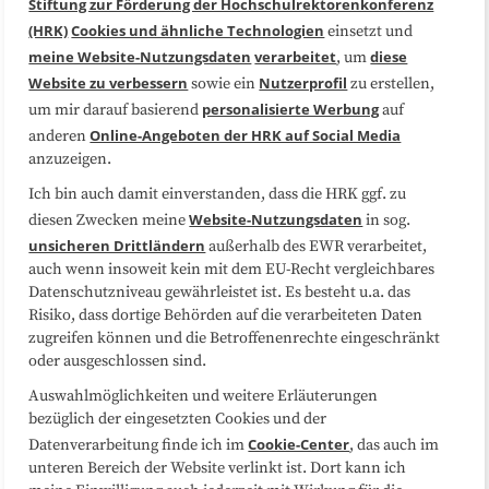
Stiftung zur Förderung der Hochschulrektorenkonferenz
(HRK)
Cookies und ähnliche Technologien
einsetzt und
Medienarbeit
Kooperationen
meine Website-Nutzungsdaten
verarbeitet
diese
, um
Website zu verbessern
Nutzerprofil
sowie ein
zu erstellen,
Datenschutzerklärung
Impressum
personalisierte Werbung
um mir darauf basierend
auf
Online-Angeboten der HRK auf Social Media
anderen
anzuzeigen.
Sitemap
Cookie-Center
Ich bin auch damit einverstanden, dass die HRK ggf. zu
Website-Nutzungsdaten
diesen Zwecken meine
in sog.
Folgen Sie uns
unsicheren Drittländern
außerhalb des EWR verarbeitet,
auch wenn insoweit kein mit dem EU-Recht vergleichbares
Datenschutzniveau gewährleistet ist. Es besteht u.a. das
Risiko, dass dortige Behörden auf die verarbeiteten Daten
zugreifen können und die Betroffenenrechte eingeschränkt
oder ausgeschlossen sind.
Auswahlmöglichkeiten und weitere Erläuterungen
bezüglich der eingesetzten Cookies und der
Cookie-Center
Datenverarbeitung finde ich im
, das auch im
unteren Bereich der Website verlinkt ist. Dort kann ich