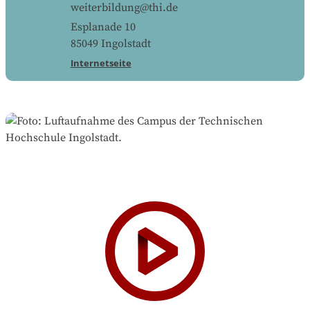
weiterbildung@thi.de
Esplanade 10
85049
Ingolstadt
Internetseite