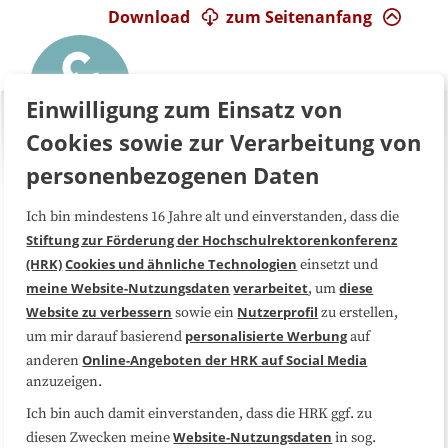
Download
zum Seitenanfang
Einwilligung zum Einsatz von
Cookies sowie zur Verarbeitung von
personenbezogenen Daten
Ich bin mindestens 16 Jahre alt und einverstanden, dass die
Über uns
FAQ
Stiftung zur Förderung der Hochschulrektorenkonferenz
(HRK)
Cookies und ähnliche Technologien
einsetzt und
Medienarbeit
Kooperationen
meine Website-Nutzungsdaten
verarbeitet
diese
, um
Website zu verbessern
Nutzerprofil
sowie ein
zu erstellen,
Datenschutzerklärung
Impressum
personalisierte Werbung
um mir darauf basierend
auf
Online-Angeboten der HRK auf Social Media
anderen
anzuzeigen.
Sitemap
Cookie-Center
Ich bin auch damit einverstanden, dass die HRK ggf. zu
Website-Nutzungsdaten
diesen Zwecken meine
in sog.
Folgen Sie uns