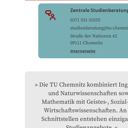
Zentrale Studienberatun
0371 531-55555
studienberatung@tu-chemni
Straße der Nationen 62
09111
Chemnitz
Internetseite
Die TU Chemnitz kombiniert Inge
und Naturwissenschaften sow
Mathematik mit Geistes-, Sozial-
Wirtschaftswissenschaften. An 
Schnittstellen entstehen einzigar
Studienangebote.