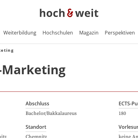
Weiterbildung
Hochschulen
Magazin
Perspektiven
keting
e-Marketing
Abschluss
ECTS-Pu
Bachelor/Bakkalaureus
180
Standort
Vorlesu
itz
Chemnitz
keine A