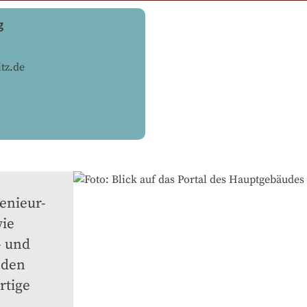
g
tz.de
nieur- 
ie 
 und 
den 
tige 