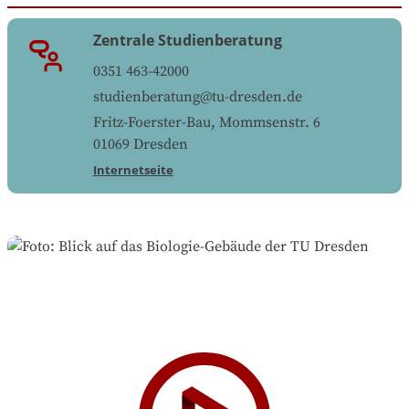
Zentrale Studienberatung
0351 463-42000
studienberatung@tu-dresden.de
Fritz-Foerster-Bau, Mommsenstr. 6
01069
Dresden
Internetseite