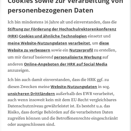
Cookies sowie zur Verarbeitung von
personenbezogenen Daten
Ich bin mindestens 16 Jahre alt und einverstanden, dass die
Über uns
FAQ
Stiftung zur Förderung der Hochschulrektorenkonferenz
(HRK)
Cookies und ähnliche Technologien
einsetzt und
Medienarbeit
Kooperationen
meine Website-Nutzungsdaten
verarbeitet
diese
, um
Website zu verbessern
Nutzerprofil
sowie ein
zu erstellen,
Datenschutzerklärung
Impressum
personalisierte Werbung
um mir darauf basierend
auf
Online-Angeboten der HRK auf Social Media
anderen
anzuzeigen.
Sitemap
Cookie-Center
Ich bin auch damit einverstanden, dass die HRK ggf. zu
Website-Nutzungsdaten
diesen Zwecken meine
in sog.
Folgen Sie uns
unsicheren Drittländern
außerhalb des EWR verarbeitet,
auch wenn insoweit kein mit dem EU-Recht vergleichbares
Datenschutzniveau gewährleistet ist. Es besteht u.a. das
Risiko, dass dortige Behörden auf die verarbeiteten Daten
zugreifen können und die Betroffenenrechte eingeschränkt
oder ausgeschlossen sind.