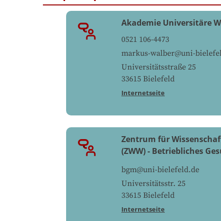
Akademie Universitäre W
0521 106-4473
markus-walber@uni-bielefe
Universitätsstraße 25
33615
Bielefeld
Internetseite
Zentrum für Wissenschaft
(ZWW) - Betriebliches 
bgm@uni-bielefeld.de
Universitätsstr. 25
33615
Bielefeld
Internetseite