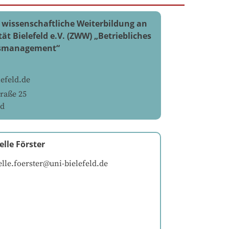
 wissenschaftliche Weiterbildung an
tät Bielefeld e.V. (ZWW) „Betriebliches
smanagement“
efeld.de
traße 25
ld
lle Förster
le.foerster@uni-bielefeld.de