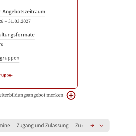
r Angebotszeitraum
26
–
31.03.2027
altungsformate
rs
sgruppen
iterbildungsangebot merken
rmine
Zugang und Zulassung
Zu erwerbende Kompeten