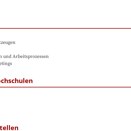
zeugen

n und Arbeitsprozessen

etings
ochschulen
tellen