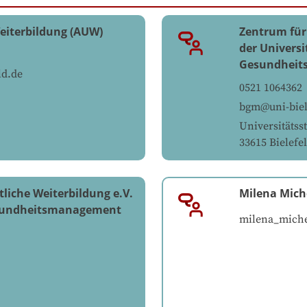
eiterbildung (AUW)
Zentrum für
der Universi
Gesundheit
ld.de
0521 1064362
bgm@uni-biel
Universitätss
33615
Bielefe
liche Weiterbildung e.V.
Milena Miche
Gesundheitsmanagement
milena_michel