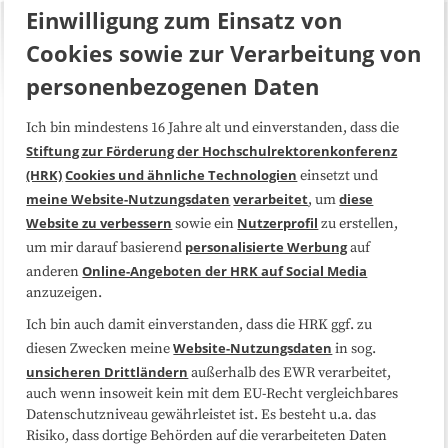
Einwilligung zum Einsatz von
Cookies sowie zur Verarbeitung von
personenbezogenen Daten
Ich bin mindestens 16 Jahre alt und einverstanden, dass die
Über uns
FAQ
Stiftung zur Förderung der Hochschulrektorenkonferenz
(HRK)
Cookies und ähnliche Technologien
einsetzt und
Medienarbeit
Kooperationen
meine Website-Nutzungsdaten
verarbeitet
diese
, um
Website zu verbessern
Nutzerprofil
sowie ein
zu erstellen,
Datenschutzerklärung
Impressum
personalisierte Werbung
um mir darauf basierend
auf
Online-Angeboten der HRK auf Social Media
anderen
anzuzeigen.
Sitemap
Cookie-Center
Ich bin auch damit einverstanden, dass die HRK ggf. zu
Website-Nutzungsdaten
diesen Zwecken meine
in sog.
Folgen Sie uns
unsicheren Drittländern
außerhalb des EWR verarbeitet,
auch wenn insoweit kein mit dem EU-Recht vergleichbares
Datenschutzniveau gewährleistet ist. Es besteht u.a. das
Risiko, dass dortige Behörden auf die verarbeiteten Daten