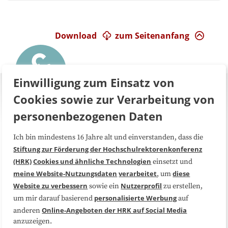
Download
zum Seitenanfang
Einwilligung zum Einsatz von
Cookies sowie zur Verarbeitung von
personenbezogenen Daten
Ich bin mindestens 16 Jahre alt und einverstanden, dass die
Über uns
FAQ
Stiftung zur Förderung der Hochschulrektorenkonferenz
(HRK)
Cookies und ähnliche Technologien
einsetzt und
Medienarbeit
Kooperationen
meine Website-Nutzungsdaten
verarbeitet
diese
, um
Website zu verbessern
Nutzerprofil
sowie ein
zu erstellen,
Datenschutzerklärung
Impressum
personalisierte Werbung
um mir darauf basierend
auf
Online-Angeboten der HRK auf Social Media
anderen
anzuzeigen.
Sitemap
Cookie-Center