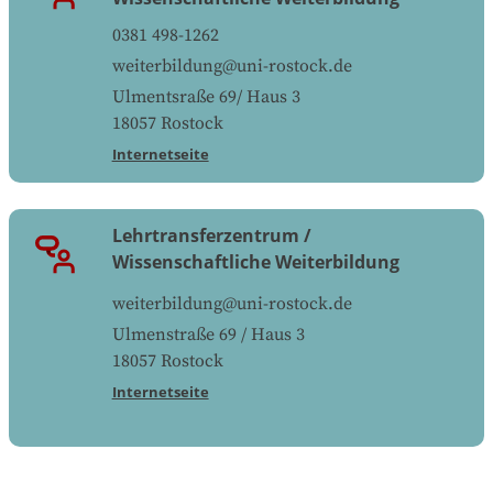
0381 498-1262
weiterbildung@uni-rostock.de
Ulmentsraße 69/ Haus 3
18057
Rostock
Internetseite
Lehrtransferzentrum /
Wissenschaftliche Weiterbildung
weiterbildung@uni-rostock.de
Ulmenstraße 69 / Haus 3
18057
Rostock
Internetseite