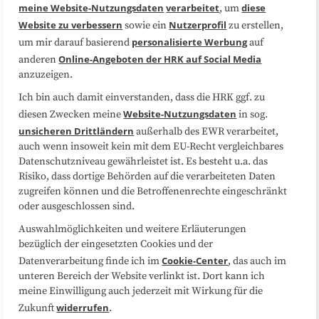
Medienarbeit
Kooperationen
meine Website-Nutzungsdaten
verarbeitet
diese
, um
Website zu verbessern
Nutzerprofil
sowie ein
zu erstellen,
Datenschutzerklärung
Impressum
personalisierte Werbung
um mir darauf basierend
auf
Online-Angeboten der HRK auf Social Media
anderen
anzuzeigen.
Sitemap
Cookie-Center
Ich bin auch damit einverstanden, dass die HRK ggf. zu
Website-Nutzungsdaten
diesen Zwecken meine
in sog.
Folgen Sie uns
unsicheren Drittländern
außerhalb des EWR verarbeitet,
auch wenn insoweit kein mit dem EU-Recht vergleichbares
Datenschutzniveau gewährleistet ist. Es besteht u.a. das
Risiko, dass dortige Behörden auf die verarbeiteten Daten
zugreifen können und die Betroffenenrechte eingeschränkt
oder ausgeschlossen sind.
Auswahlmöglichkeiten und weitere Erläuterungen
bezüglich der eingesetzten Cookies und der
Cookie-Center
Datenverarbeitung finde ich im
, das auch im
unteren Bereich der Website verlinkt ist. Dort kann ich
meine Einwilligung auch jederzeit mit Wirkung für die
widerrufen
Zukunft
.