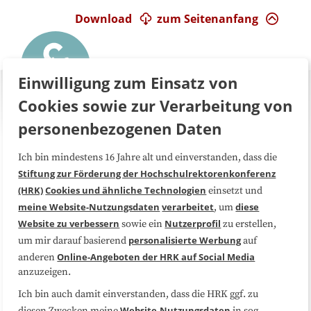
Download
zum Seitenanfang
Einwilligung zum Einsatz von
Cookies sowie zur Verarbeitung von
personenbezogenen Daten
Ich bin mindestens 16 Jahre alt und einverstanden, dass die
Über uns
FAQ
Stiftung zur Förderung der Hochschulrektorenkonferenz
(HRK)
Cookies und ähnliche Technologien
einsetzt und
Medienarbeit
Kooperationen
meine Website-Nutzungsdaten
verarbeitet
diese
, um
Website zu verbessern
Nutzerprofil
sowie ein
zu erstellen,
Datenschutzerklärung
Impressum
personalisierte Werbung
um mir darauf basierend
auf
Online-Angeboten der HRK auf Social Media
anderen
anzuzeigen.
Sitemap
Cookie-Center
Ich bin auch damit einverstanden, dass die HRK ggf. zu
Website-Nutzungsdaten
diesen Zwecken meine
in sog.