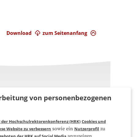
Download
zum Seitenanfang
rarbeitung von personenbezogenen
g der Hochschulrektorenkonferenz (HRK)
Cookies und
Folgen Sie uns
sowie ein
zu
ese Website zu verbessern
Nutzerprofil
anzuzeigen.
geboten der HRK auf Social Media