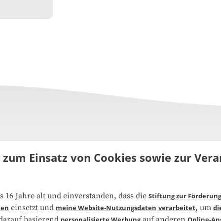
g zum Einsatz von Cookies sowie zur Ve
uns
FAQ
s 16 Jahre alt und einverstanden, dass die
Stiftung zur Förderun
einsetzt und
, um
ien
meine Website-Nutzungsdaten
verarbeitet
di
narbeit
Kooperationen
 darauf basierend
auf anderen
personalisierte Werbung
Online-An