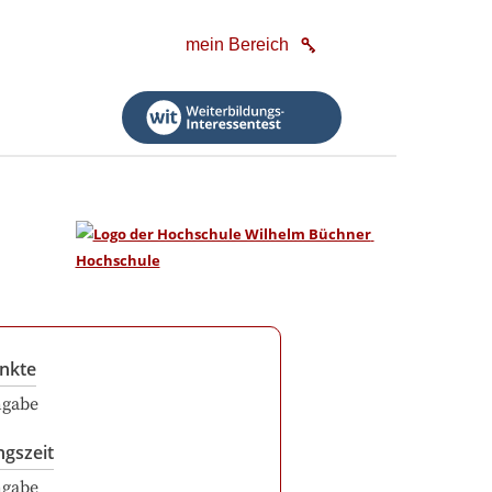
mein Bereich
nkte
ngabe
ngszeit
ngabe