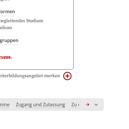
formen
begleitendes Studium
udium
sgruppen
iterbildungsangebot merken
rmine
Zugang und Zulassung
Zu erwerbende Kompeten