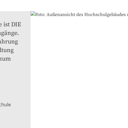
ist DIE 
gänge. 
ahrung 
ltung 
zum 
chule