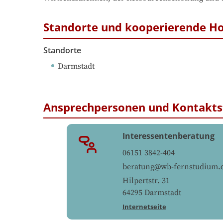
Standorte und kooperierende H
Standorte
Darmstadt
Ansprechpersonen und Kontakts
Interessentenberatung
06151 3842-404
beratung@wb-fernstudium.
Hilpertstr. 31
64295
Darmstadt
Internetseite