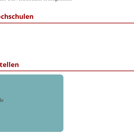
ochschulen
tellen
de