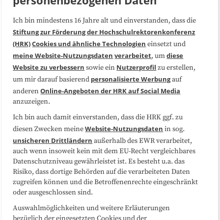
Ich bin mindestens 16 Jahre alt und einverstanden, dass die
Über uns
FAQ
Stiftung zur Förderung der Hochschulrektorenkonferenz
(HRK)
Cookies und ähnliche Technologien
einsetzt und
Medienarbeit
Kooperationen
meine Website-Nutzungsdaten
verarbeitet
diese
, um
Website zu verbessern
Nutzerprofil
sowie ein
zu erstellen,
Datenschutzerklärung
Impressum
personalisierte Werbung
um mir darauf basierend
auf
Online-Angeboten der HRK auf Social Media
anderen
anzuzeigen.
Sitemap
Cookie-Center
Ich bin auch damit einverstanden, dass die HRK ggf. zu
Website-Nutzungsdaten
diesen Zwecken meine
in sog.
Folgen Sie uns
unsicheren Drittländern
außerhalb des EWR verarbeitet,
auch wenn insoweit kein mit dem EU-Recht vergleichbares
Datenschutzniveau gewährleistet ist. Es besteht u.a. das
Risiko, dass dortige Behörden auf die verarbeiteten Daten
zugreifen können und die Betroffenenrechte eingeschränkt
oder ausgeschlossen sind.
Auswahlmöglichkeiten und weitere Erläuterungen
bezüglich der eingesetzten Cookies und der