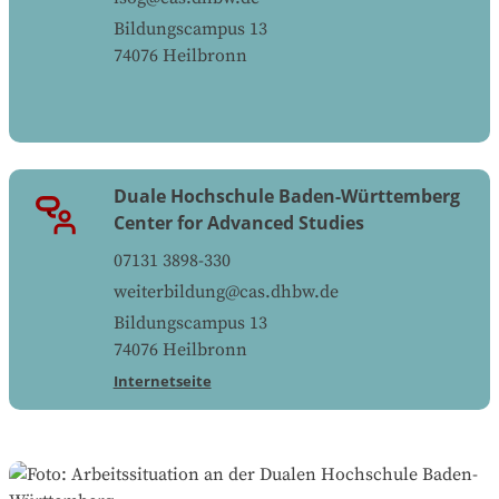
Bildungscampus 13
74076
Heilbronn
Duale Hochschule Baden-Württemberg
Center for Advanced Studies
07131 3898-330
weiterbildung@cas.dhbw.de
Bildungscampus 13
74076
Heilbronn
Internetseite