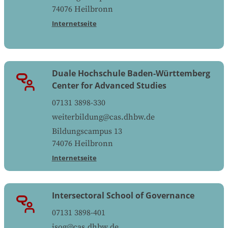
74076
Heilbronn
Internetseite
Duale Hochschule Baden-Württemberg
Center for Advanced Studies
07131 3898-330
weiterbildung@cas.dhbw.de
Bildungscampus 13
74076
Heilbronn
Internetseite
Intersectoral School of Governance
07131 3898-401
isog@cas.dhbw.de