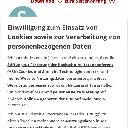
Download
zum Seitenanfang
Einwilligung zum Einsatz von
Cookies sowie zur Verarbeitung von
personenbezogenen Daten
Ich bin mindestens 16 Jahre alt und einverstanden, dass die
Über uns
FAQ
Stiftung zur Förderung der Hochschulrektorenkonferenz
(HRK)
Cookies und ähnliche Technologien
einsetzt und
Medienarbeit
Kooperationen
meine Website-Nutzungsdaten
verarbeitet
diese
, um
Website zu verbessern
Nutzerprofil
sowie ein
zu erstellen,
Datenschutzerklärung
Impressum
personalisierte Werbung
um mir darauf basierend
auf
Online-Angeboten der HRK auf Social Media
anderen
anzuzeigen.
Sitemap
Cookie-Center
Ich bin auch damit einverstanden, dass die HRK ggf. zu
Website-Nutzungsdaten
diesen Zwecken meine
in sog.
Folgen Sie uns
unsicheren Drittländern
außerhalb des EWR verarbeitet,