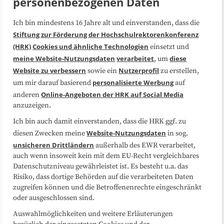
personenbezogenen Daten
Ich bin mindestens 16 Jahre alt und einverstanden, dass die
Über uns
FAQ
Stiftung zur Förderung der Hochschulrektorenkonferenz
(HRK)
Cookies und ähnliche Technologien
einsetzt und
Medienarbeit
Kooperationen
meine Website-Nutzungsdaten
verarbeitet
diese
, um
Website zu verbessern
Nutzerprofil
sowie ein
zu erstellen,
Datenschutzerklärung
Impressum
personalisierte Werbung
um mir darauf basierend
auf
Online-Angeboten der HRK auf Social Media
anderen
anzuzeigen.
Sitemap
Cookie-Center
Ich bin auch damit einverstanden, dass die HRK ggf. zu
Website-Nutzungsdaten
diesen Zwecken meine
in sog.
Folgen Sie uns
unsicheren Drittländern
außerhalb des EWR verarbeitet,
auch wenn insoweit kein mit dem EU-Recht vergleichbares
Datenschutzniveau gewährleistet ist. Es besteht u.a. das
Risiko, dass dortige Behörden auf die verarbeiteten Daten
zugreifen können und die Betroffenenrechte eingeschränkt
oder ausgeschlossen sind.
Auswahlmöglichkeiten und weitere Erläuterungen