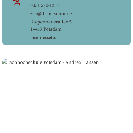
0331 580-1234
zsb@fh-potsdam.de
Kiepenheuerallee 5
14469
Potsdam
Internetseite