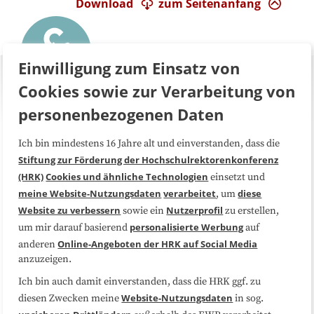
Download
zum Seitenanfang
Einwilligung zum Einsatz von
Cookies sowie zur Verarbeitung von
personenbezogenen Daten
Ich bin mindestens 16 Jahre alt und einverstanden, dass die
Über uns
FAQ
Stiftung zur Förderung der Hochschulrektorenkonferenz
(HRK)
Cookies und ähnliche Technologien
einsetzt und
Medienarbeit
Kooperationen
meine Website-Nutzungsdaten
verarbeitet
diese
, um
Website zu verbessern
Nutzerprofil
sowie ein
zu erstellen,
Datenschutzerklärung
Impressum
personalisierte Werbung
um mir darauf basierend
auf
Online-Angeboten der HRK auf Social Media
anderen
anzuzeigen.
Sitemap
Cookie-Center
Ich bin auch damit einverstanden, dass die HRK ggf. zu
Website-Nutzungsdaten
diesen Zwecken meine
in sog.
Folgen Sie uns