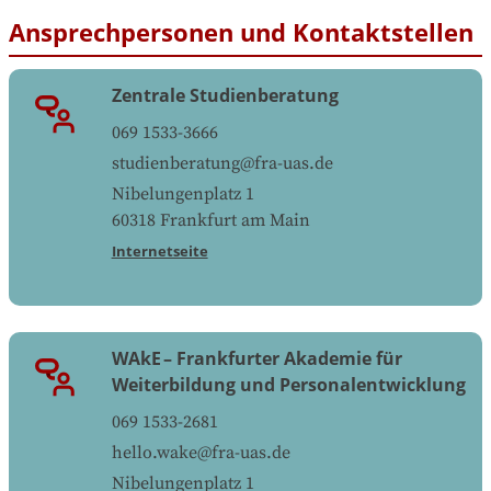
Ansprechpersonen und Kontaktstellen
Zentrale Studienberatung
069 1533-3666
studienberatung@fra-uas.de
Nibelungenplatz 1
60318
Frankfurt am Main
Internetseite
WAkE – Frankfurter Akademie für
Weiterbildung und Personalentwicklung
069 1533-2681
hello.wake@fra-uas.de
Nibelungenplatz 1