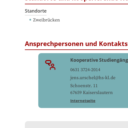
Standorte
Zweibrücken
Ansprechpersonen und Kontakts
Kooperative Studiengän
0631 3724-2014
jens.urschel@hs-kl.de
Schoenstr. 11
67659
Kaiserslautern
Internetseite