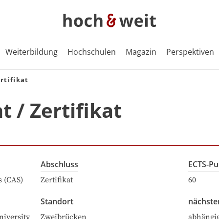
Weiterbildung
Hochschulen
Magazin
Perspektiven
rtifikat
/ Zertifikat
Abschluss
ECTS-Pu
s (CAS)
Zertifikat
60
Standort
nächste
niversity
Zweibrücken
abhängi