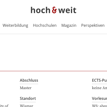
Weiterbildung
Hochschulen
Magazin
Perspektiven
Abschluss
ECTS-Pu
Master
keine A
Standort
Vorlesu
ty of
Wismar
WS: abg