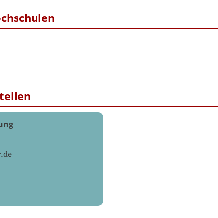
ochschulen
tellen
tung
.de