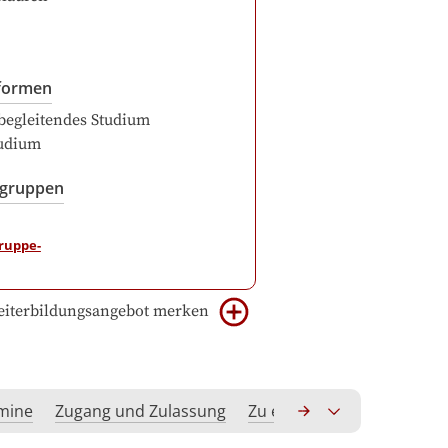
formen
begleitendes Studium
udium
sgruppen
iterbildungsangebot merken
rmine
Zugang und Zulassung
Zu erwerbende Kompeten