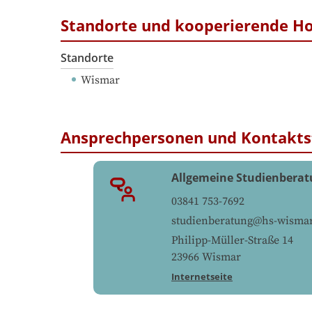
Standorte und kooperierende H
Standorte
Wismar
Ansprechpersonen und Kontakts
Allgemeine Studienbera
03841 753-7692
studienberatung@hs-wismar
Philipp-Müller-Straße 14
23966
Wismar
Internetseite