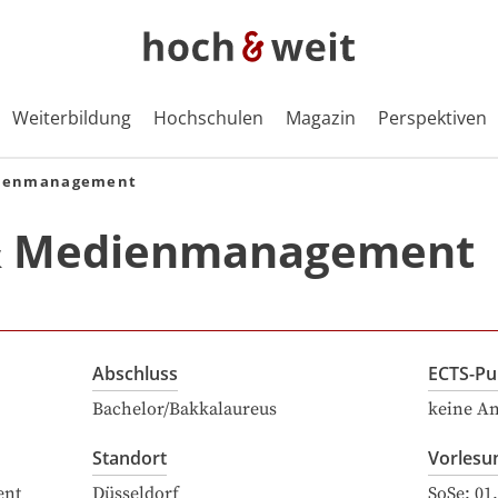
Weiterbildung
Hochschulen
Magazin
Perspektiven
dienmanagement
& Medienmanagement
Abschluss
ECTS-Pu
Bachelor/Bakkalaureus
keine A
Standort
Vorlesu
ent
Düsseldorf
SoSe:
01