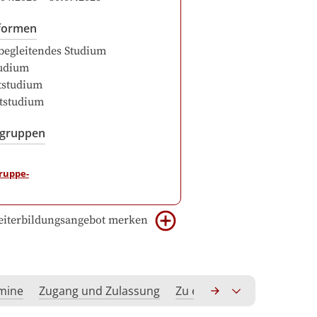
formen
begleitendes Studium
udium
itstudium
itstudium
sgruppen
iterbildungsangebot merken
rmine
Zugang und Zulassung
Zu erwerbende Kompeten