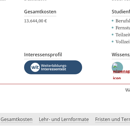
Gesamtkosten
Studien
13.644,00 €
Berufs
Fernst
Teilze
Vollze
Interessensprofil
Wissen
We
Gesamtkosten
Lehr- und Lernformate
Fristen und Te