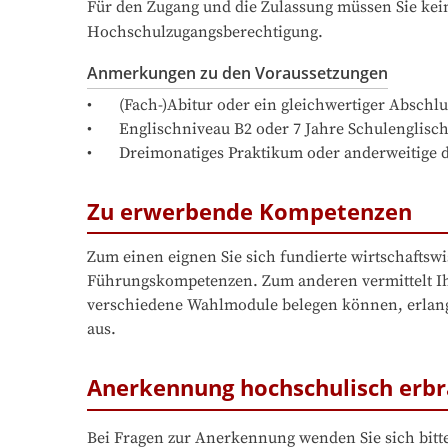
Für den Zugang und die Zulassung müssen Sie kein
Hochschulzugangsberechtigung.
Anmerkungen zu den Voraussetzungen
•	(Fach-)Abitur oder ein gleichwertiger Abschluss ODER mind. 2-jährige Ausbildung mit Meisterbrief sowie dreijährige Berufserfahrung

•	Englischniveau B2 oder 7 Jahre Schulenglisch (Nachweis kann auch an der IST absolviert werden)

•	Dreimonatiges Praktikum oder anderweitig
Zu erwerbende Kompetenzen
Zum einen eignen Sie sich fundierte wirtschaftsw
Führungskompetenzen. Zum anderen vermittelt I
verschiedene Wahlmodule belegen können, erlangen
aus. 
Anerkennung hochschulisch erbr
Bei Fragen zur Anerkennung wenden Sie sich bitte