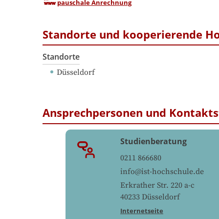
pauschale Anrechnung
Standorte und kooperierende H
Standorte
Düsseldorf
Ansprechpersonen und Kontakts
Studienberatung
0211 866680
info@ist-hochschule.de
Erkrather Str. 220 a-c
40233
Düsseldorf
Internetseite