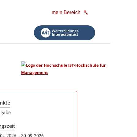
mein Bereich
nkte
ngabe
ngszeit
.04.2026
–
30.09.2026