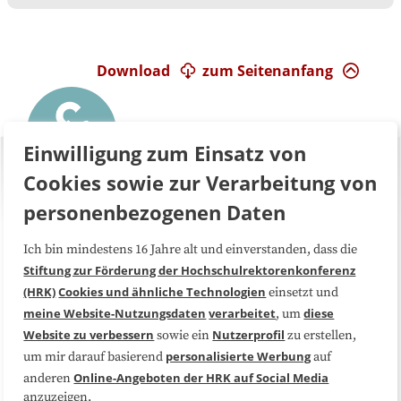
Download
zum Seitenanfang
Einwilligung zum Einsatz von
Cookies sowie zur Verarbeitung von
personenbezogenen Daten
Ich bin mindestens 16 Jahre alt und einverstanden, dass die
Über uns
FAQ
Stiftung zur Förderung der Hochschulrektorenkonferenz
(HRK)
Cookies und ähnliche Technologien
einsetzt und
Medienarbeit
Kooperationen
meine Website-Nutzungsdaten
verarbeitet
diese
, um
Website zu verbessern
Nutzerprofil
sowie ein
zu erstellen,
Datenschutzerklärung
Impressum
personalisierte Werbung
um mir darauf basierend
auf
Online-Angeboten der HRK auf Social Media
anderen
anzuzeigen.