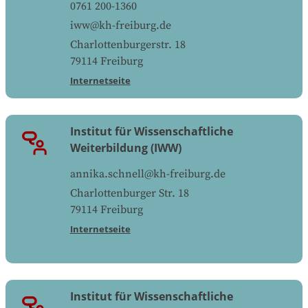
0761 200-1360
iww@kh-freiburg.de
Charlottenburgerstr. 18
79114
Freiburg
Internetseite
Institut für Wissenschaftliche
Weiterbildung (IWW)
annika.schnell@kh-freiburg.de
Charlottenburger Str. 18
79114
Freiburg
Internetseite
Institut für Wissenschaftliche