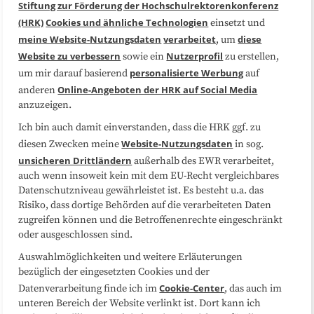
Stiftung zur Förderung der Hochschulrektorenkonferenz
(HRK)
Cookies und ähnliche Technologien
einsetzt und
Medienarbeit
Kooperationen
meine Website-Nutzungsdaten
verarbeitet
diese
, um
Website zu verbessern
Nutzerprofil
sowie ein
zu erstellen,
Datenschutzerklärung
Impressum
personalisierte Werbung
um mir darauf basierend
auf
Online-Angeboten der HRK auf Social Media
anderen
anzuzeigen.
Sitemap
Cookie-Center
Ich bin auch damit einverstanden, dass die HRK ggf. zu
Website-Nutzungsdaten
diesen Zwecken meine
in sog.
Folgen Sie uns
unsicheren Drittländern
außerhalb des EWR verarbeitet,
auch wenn insoweit kein mit dem EU-Recht vergleichbares
Datenschutzniveau gewährleistet ist. Es besteht u.a. das
Risiko, dass dortige Behörden auf die verarbeiteten Daten
zugreifen können und die Betroffenenrechte eingeschränkt
oder ausgeschlossen sind.
Auswahlmöglichkeiten und weitere Erläuterungen
bezüglich der eingesetzten Cookies und der
Cookie-Center
Datenverarbeitung finde ich im
, das auch im
unteren Bereich der Website verlinkt ist. Dort kann ich