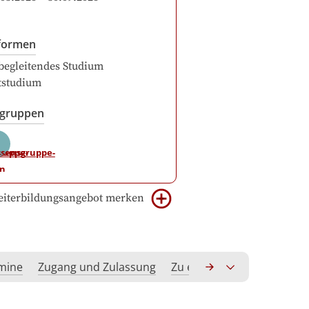
formen
begleitendes Studium
itstudium
sgruppen
iterbildungsangebot merken
rmine
Zugang und Zulassung
Zu erwerbende Kompeten