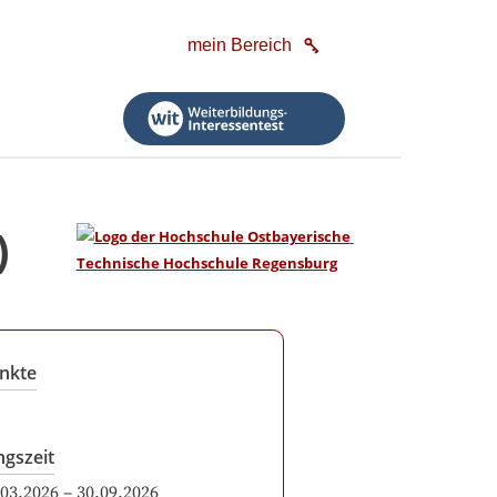
mein Bereich
)
nkte
ngszeit
.03.2026
–
30.09.2026