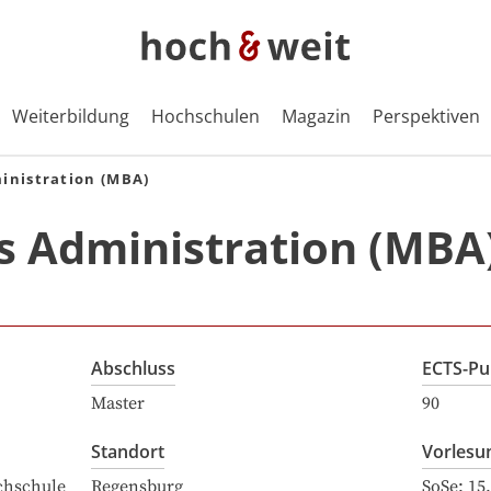
Weiterbildung
Hochschulen
Magazin
Perspektiven
inistration (MBA)
s Administration (MBA
Abschluss
ECTS-Pu
Master
90
Standort
Vorlesu
chschule
Regensburg
SoSe:
15