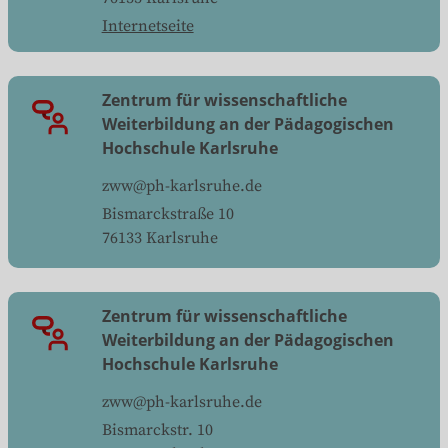
Internetseite
Zentrum für wissenschaftliche
Weiterbildung an der Pädagogischen
Hochschule Karlsruhe
zww@ph-karlsruhe.de
Bismarckstraße 10
76133
Karlsruhe
Zentrum für wissenschaftliche
Weiterbildung an der Pädagogischen
Hochschule Karlsruhe
zww@ph-karlsruhe.de
Bismarckstr. 10