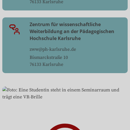
76133
Karlsruhe
Zentrum für wissenschaftliche
Weiterbildung an der Pädagogischen
Hochschule Karlsruhe
zww@ph-karlsruhe.de
Bismarckstraße 10
76133
Karlsruhe