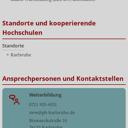
Standorte und kooperierende
Hochschulen
Standorte
Karlsruhe
Ansprechpersonen und Kontaktstellen
Weiterbildung
0721 925-4531
zww@ph-karlsruhe.de
Bismarckstraße 10
76133
Karlsruhe