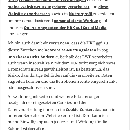
meine Website-Nutzungsdaten
verarbeitet
diese
, um
Website zu verbessern
Nutzerprofil
sowie ein
zu erstellen,
Über uns
FAQ
personalisierte Werbung
um mir darauf basierend
auf
Online-Angeboten der HRK auf Social Media
anderen
Medienarbeit
Kooperationen
anzuzeigen.
Ich bin auch damit einverstanden, dass die HRK ggf. zu
Datenschutzerklärung
Impressum
Website-Nutzungsdaten
diesen Zwecken meine
in sog.
unsicheren Drittländern
außerhalb des EWR verarbeitet,
Sitemap
Cookie-Center
auch wenn insoweit kein mit dem EU-Recht vergleichbares
Datenschutzniveau gewährleistet ist. Es besteht u.a. das
Risiko, dass dortige Behörden auf die verarbeiteten Daten
Folgen Sie uns
zugreifen können und die Betroffenenrechte eingeschränkt
oder ausgeschlossen sind.
Auswahlmöglichkeiten und weitere Erläuterungen
bezüglich der eingesetzten Cookies und der
Cookie-Center
Datenverarbeitung finde ich im
, das auch im
unteren Bereich der Website verlinkt ist. Dort kann ich
meine Einwilligung auch jederzeit mit Wirkung für die
widerrufen
Zukunft
.