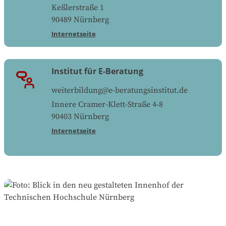
Keßlerstraße 1
90489
Nürnberg
Internetseite
Institut für E-Beratung
weiterbildung@e-beratungsinstitut.de
Innere Cramer-Klett-Straße 4-8
90403
Nürnberg
Internetseite