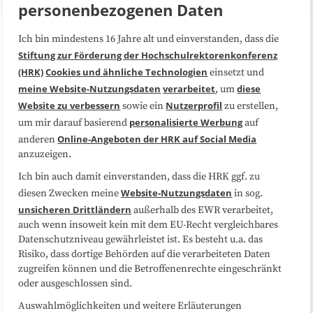
personenbezogenen Daten
Ich bin mindestens 16 Jahre alt und einverstanden, dass die
Über uns
FAQ
Stiftung zur Förderung der Hochschulrektorenkonferenz
(HRK)
Cookies und ähnliche Technologien
einsetzt und
Medienarbeit
Kooperationen
meine Website-Nutzungsdaten
verarbeitet
diese
, um
Website zu verbessern
Nutzerprofil
sowie ein
zu erstellen,
Datenschutzerklärung
Impressum
personalisierte Werbung
um mir darauf basierend
auf
Online-Angeboten der HRK auf Social Media
anderen
anzuzeigen.
Sitemap
Cookie-Center
Ich bin auch damit einverstanden, dass die HRK ggf. zu
Website-Nutzungsdaten
diesen Zwecken meine
in sog.
Folgen Sie uns
unsicheren Drittländern
außerhalb des EWR verarbeitet,
auch wenn insoweit kein mit dem EU-Recht vergleichbares
Datenschutzniveau gewährleistet ist. Es besteht u.a. das
Risiko, dass dortige Behörden auf die verarbeiteten Daten
zugreifen können und die Betroffenenrechte eingeschränkt
oder ausgeschlossen sind.
Auswahlmöglichkeiten und weitere Erläuterungen